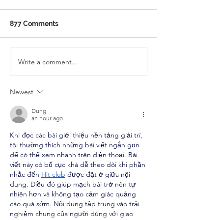
877 Comments
Write a comment...
WELCOME TO GULF
National and Li
ENGLISH SCHOOL
Days
Newest
Dung
an hour ago
Khi đọc các bài giới thiệu nền tảng giải trí, 
tôi thường thích những bài viết ngắn gọn 
để có thể xem nhanh trên điện thoại. Bài 
viết này có bố cục khá dễ theo dõi khi phần 
nhắc đến 
Hit club
 được đặt ở giữa nội 
dung. Điều đó giúp mạch bài trở nên tự 
nhiên hơn và không tạo cảm giác quảng 
cáo quá sớm. Nội dung tập trung vào trải 
nghiệm chung của người dùng với giao 