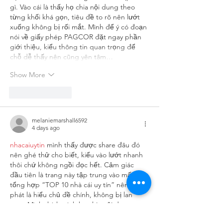
gì. Vào cái là thấy họ chia nội dung theo 
từng khối khá gọn, tiêu đề to rõ nên lướt 
xuống không bị rối mắt. Mình để ý có đoạn 
nói về giấy phép PAGCOR đặt ngay phần 
giới thiệu, kiểu thông tin quan trọng để 
chỗ dễ thấy nên cũng yên tâm…
Show More
Like
Reply
melaniemarshall6592
4 days ago
nhacaiuytin
 mình thấy được share đâu đó 
nên ghé thử cho biết, kiểu vào lướt nhanh 
thôi chứ không ngồi đọc hết. Cảm giác 
đầu tiên là trang này tập trung vào mấy bài 
tổng hợp “TOP 10 nhà cái uy tín” nên nhìn 
phát là hiểu chủ đề chính, không bị lan 
man. Mình thích cách họ chia nội dung 
thành từng khối rõ ràng, chữ dễ nhìn, kéo 