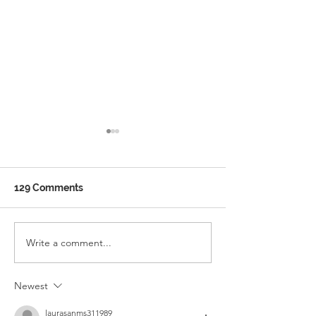
129 Comments
Ramadan School Timing
Write a comment...
WELCOME TO 
ENGLISH SCH
Newest
laurasanms311989