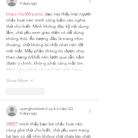
4 days ago
https://sv368.parts/
 dạo này thấy mọi người 
nhắc hoài nên mình cũng bấm vào nghía 
thử cho biết. Mình không đọc kỹ nội dung 
lắm, chủ yếu xem giao diện có dễ dùng 
không thôi. Ấn tượng đầu là trang nhìn 
thoáng, chữ không bị nhồi nhét nên đỡ 
mỏi mắt. Mấy phần thông tin được chia 
theo dạng ô/khối nên lướt qua vẫn nắm 
được ý chính, không phải căng mắt tìm. 
Mình cũng thích cái cách họ canh hàng…
Show More
Like
Reply
uyenghomsoet.h.uy.e.n+abc123
4 days ago
28BET
 mình thấy bạn bè nhắc hoài nên 
cũng ghé thử cho biết, chủ yếu xem trang 
họ làm có dễ nhìn không chứ chưa kịp chơi 