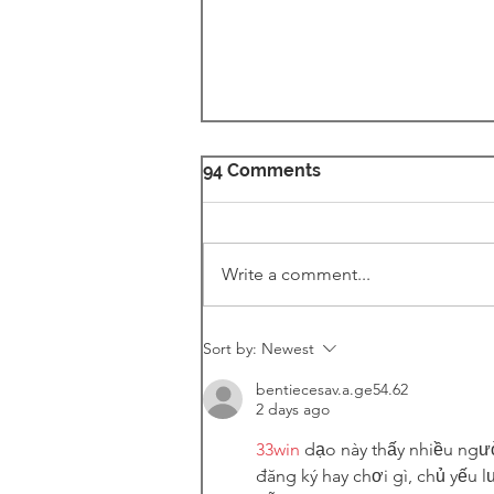
94 Comments
Write a comment...
Fundraising Initiative
Sort by:
Newest
bentiecesav.a.ge54.62
2 days ago
33win
 dạo này thấy nhiều ngư
đăng ký hay chơi gì, chủ yếu l