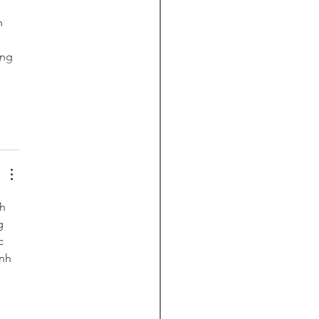
h 
 
ng 
h 
g 
c 
nh 