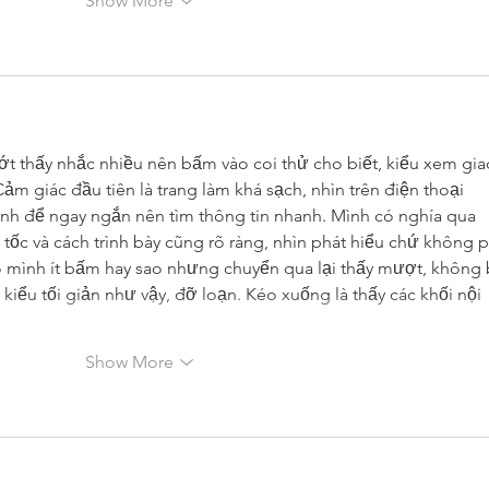
Show More
t thấy nhắc nhiều nên bấm vào coi thử cho biết, kiểu xem gia
m giác đầu tiên là trang làm khá sạch, nhìn trên điện thoại 
ính để ngay ngắn nên tìm thông tin nhanh. Mình có nghía qua 
u tốc và cách trình bày cũng rõ ràng, nhìn phát hiểu chứ không p
mình ít bấm hay sao nhưng chuyển qua lại thấy mượt, không b
 kiểu tối giản như vậy, đỡ loạn. Kéo xuống là thấy các khối nội 
Show More