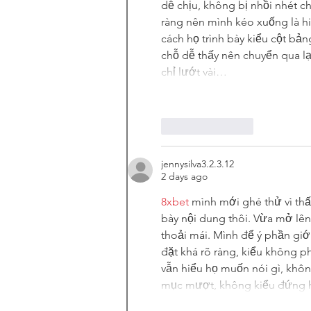
dễ chịu, không bị nhồi nhét c
ràng nên mình kéo xuống là h
cách họ trình bày kiểu cột bả
chỗ dễ thấy nên chuyển qua l
chỉ lướt vài…
Like
Reply
jennysilva3.2.3.12
2 days ago
8xbet
 mình mới ghé thử vì thấ
bày nội dung thôi. Vừa mở lên
thoải mái. Mình để ý phần giớ
đặt khá rõ ràng, kiểu không p
vẫn hiểu họ muốn nói gì, không
mục mượt, không kiểu đứng h