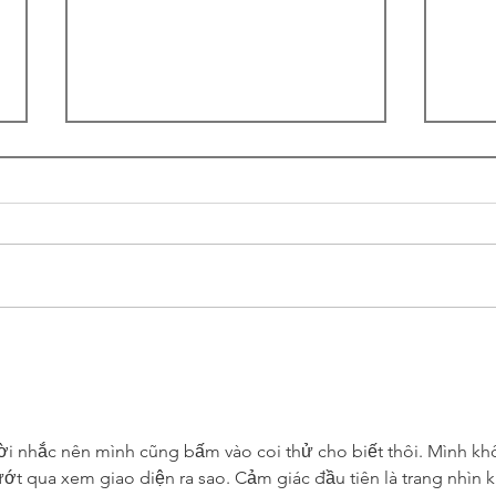
Ramadan School Timing
WEL
ENG
ời nhắc nên mình cũng bấm vào coi thử cho biết thôi. Mình kh
ướt qua xem giao diện ra sao. Cảm giác đầu tiên là trang nhìn k