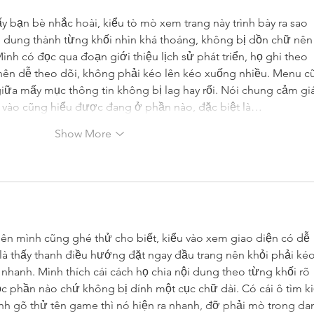
y bạn bè nhắc hoài, kiểu tò mò xem trang này trình bày ra sao 
nội dung thành từng khối nhìn khá thoáng, không bị dồn chữ nên
nh có đọc qua đoạn giới thiệu lịch sử phát triển, họ ghi theo 
 nên dễ theo dõi, không phải kéo lên kéo xuống nhiều. Menu c
giữa mấy mục thông tin không bị lag hay rối. Nói chung cảm gi
 vào cũng hiểu được đang ở phần nào, đặc biệt là…
Show More
nên mình cũng ghé thử cho biết, kiểu vào xem giao diện có dễ 
à thấy thanh điều hướng đặt ngay đầu trang nên khỏi phải kéo
nhanh. Mình thích cái cách họ chia nội dung theo từng khối rõ 
đọc phần nào chứ không bị dính một cục chữ dài. Có cái ô tìm k
h gõ thử tên game thì nó hiện ra nhanh, đỡ phải mò trong da