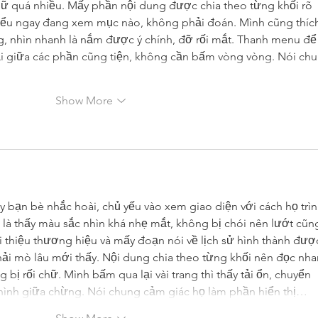
hữ quá nhiều. Mấy phần nội dung được chia theo từng khối rõ 
iểu ngay đang xem mục nào, không phải đoán. Mình cũng thíc
ng, nhìn nhanh là nắm được ý chính, đỡ rối mắt. Thanh menu để
ại giữa các phần cũng tiện, không cần bấm vòng vòng. Nói chu
Show More
y bạn bè nhắc hoài, chủ yếu vào xem giao diện với cách họ trìn
 là thấy màu sắc nhìn khá nhẹ mắt, không bị chói nên lướt cũn
i thiệu thương hiệu và mấy đoạn nói về lịch sử hình thành đượ
hải mò lâu mới thấy. Nội dung chia theo từng khối nên đọc nha
 bị rối chữ. Mình bấm qua lại vài trang thì thấy tải ổn, chuyển 
ình giữa chừng. Nói chung cảm giác họ làm phần hiển thị…