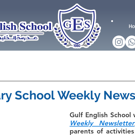
H
ry School Weekly News
Weekly Newsletter
parents of activitie