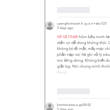
Like
Reply
uyenghomsoet.h.uy.e.n+abc123
3 days ago
Xổ Số DN88
 hôm bữa mình lướ
diện có dễ dùng không thôi. Cả
không bị rối mắt, mấy mục ch
phần nạp rút, họ ghi xử lý siê
mò từng dòng. Không biết do 
giật lag. Nói chung mình thích
dung…
Like
Reply
bentiecesav.a.ge54.62
5 days ago