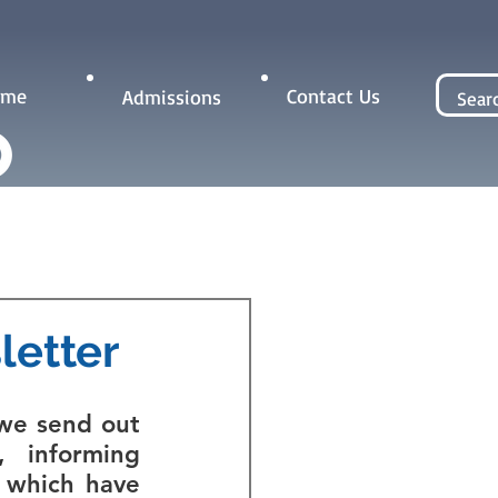
Contact Us
ome
Admissions
letter
Gulf English School we send out 
,
 informing 
s which have 