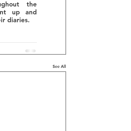
ghout the 
nt up and 
r diaries. 
See All