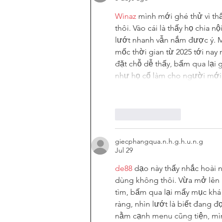
Winaz
 mình mới ghé thử vì thấ
thôi. Vào cái là thấy họ chia 
lướt nhanh vẫn nắm được ý. Mì
mốc thời gian từ 2025 tới nay
đặt chỗ dễ thấy, bấm qua lại 
như họ cố làm cho người mới
Like
Reply
giecphangqua.n.h.g.h.u.n.g
Jul 29
de88
 dạo này thấy nhắc hoài 
dùng không thôi. Vừa mở lên l
tìm, bấm qua lại mấy mục khá 
ràng, nhìn lướt là biết đang 
nằm cạnh menu cũng tiện, mìn