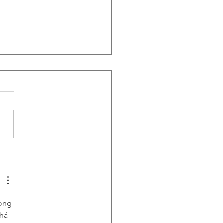
COME TO GULF
LISH SCHOOL
ông 
há 